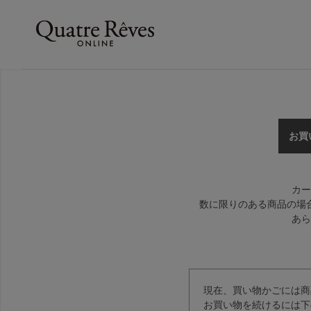
お買
カー
数に限りのある商品の場
あら
現在、買い物かごには商
お買い物を続けるには下