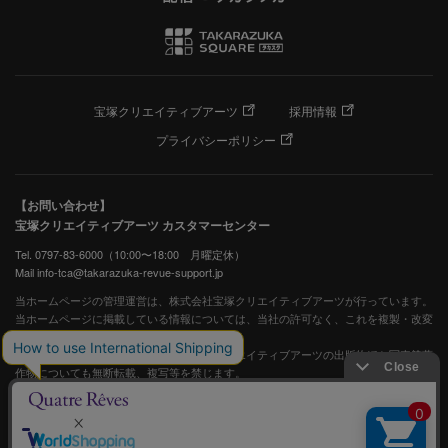
宝塚クリエイティブアーツ
採用情報
プライバシーポリシー
【お問い合わせ】
宝塚クリエイティブアーツ カスタマーセンター
Tel. 0797-83-6000（10:00〜18:00 月曜定休）
Mail info-tca@takarazuka-revue-support.jp
当ホームページの管理運営は、株式会社宝塚クリエイティブアーツが行っています。
当ホームページに掲載している情報については、当社の許可なく、これを複製・改変
することを固く禁止します。
また、阪急電鉄並びに宝塚歌劇団、宝塚クリエイティブアーツの出版物ほか写真等著
作物についても無断転載、複写等を禁じます。
宝塚歌劇公式ホームページ
JASRAC許諾番号：S0507081515