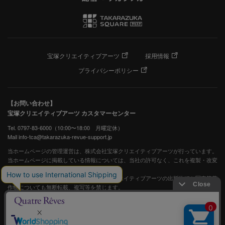
宝塚クリエイティブアーツ
採用情報
プライバシーポリシー
【お問い合わせ】
宝塚クリエイティブアーツ カスタマーセンター
Tel. 0797-83-6000（10:00〜18:00 月曜定休）
Mail info-tca@takarazuka-revue-support.jp
当ホームページの管理運営は、株式会社宝塚クリエイティブアーツが行っています。
当ホームページに掲載している情報については、当社の許可なく、これを複製・改変
することを固く禁止します。
また、阪急電鉄並びに宝塚歌劇団、宝塚クリエイティブアーツの出版物ほか写真等著
作物についても無断転載、複写等を禁じます。
宝塚歌劇公式ホームページ
JASRAC許諾番号：S0507081515