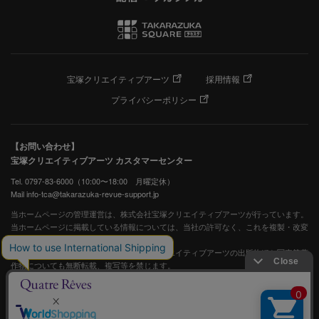
宝塚クリエイティブアーツ
採用情報
プライバシーポリシー
【お問い合わせ】
宝塚クリエイティブアーツ カスタマーセンター
Tel. 0797-83-6000（10:00〜18:00 月曜定休）
Mail info-tca@takarazuka-revue-support.jp
当ホームページの管理運営は、株式会社宝塚クリエイティブアーツが行っています。
当ホームページに掲載している情報については、当社の許可なく、これを複製・改変
することを固く禁止します。
また、阪急電鉄並びに宝塚歌劇団、宝塚クリエイティブアーツの出版物ほか写真等著
作物についても無断転載、複写等を禁じます。
宝塚歌劇公式ホームページ
JASRAC許諾番号：S0507081515