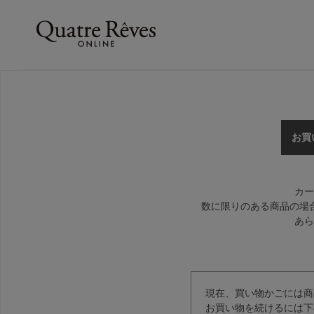
お買
カー
数に限りのある商品の場
あら
現在、買い物かごには商
お買い物を続けるには下