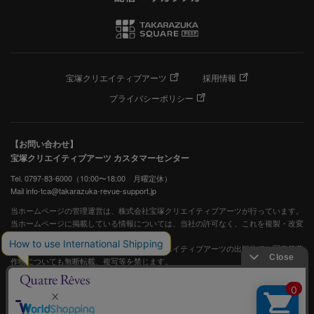
宝塚クリエイティブアーツ
採用情報
プライバシーポリシー
【お問い合わせ】
宝塚クリエイティブアーツ カスタマーセンター
Tel. 0797-83-6000（10:00〜18:00 月曜定休）
Mail info-tca@takarazuka-revue-support.jp
当ホームページの管理運営は、株式会社宝塚クリエイティブアーツが行っています。
当ホームページに掲載している情報については、当社の許可なく、これを複製・改変
することを固く禁止します。
また、阪急電鉄並びに宝塚歌劇団、宝塚クリエイティブアーツの出版物ほか写真等著
作物についても無断転載、複写等を禁じます。
宝塚歌劇公式ホームページ
JASRAC許諾番号：S0507081515