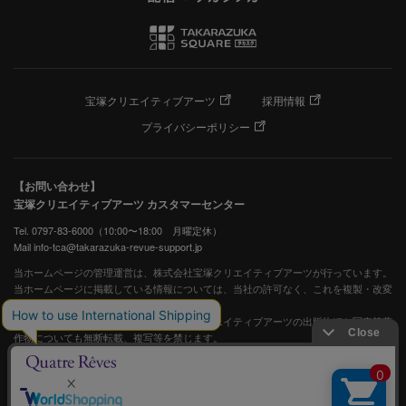
宝塚クリエイティブアーツ
採用情報
プライバシーポリシー
【お問い合わせ】
宝塚クリエイティブアーツ カスタマーセンター
Tel. 0797-83-6000（10:00〜18:00 月曜定休）
Mail info-tca@takarazuka-revue-support.jp
当ホームページの管理運営は、株式会社宝塚クリエイティブアーツが行っています。
当ホームページに掲載している情報については、当社の許可なく、これを複製・改変
することを固く禁止します。
また、阪急電鉄並びに宝塚歌劇団、宝塚クリエイティブアーツの出版物ほか写真等著
作物についても無断転載、複写等を禁じます。
宝塚歌劇公式ホームページ
JASRAC許諾番号：S0507081515