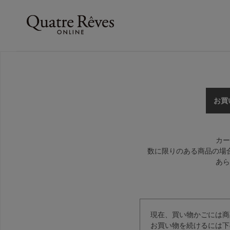
お買
カー
数に限りのある商品の場
あら
現在、買い物かごには商
お買い物を続けるには下