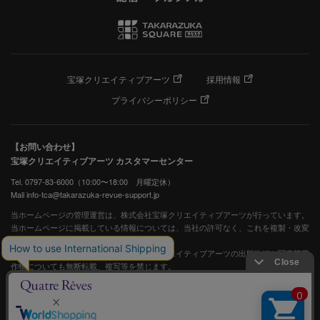
宝塚クリエイティブアーツ
採用情報
プライバシーポリシー
【お問い合わせ】
宝塚クリエイティブアーツ カスタマーセンター
Tel. 0797-83-6000（10:00〜18:00 月曜定休）
Mail info-tca@takarazuka-revue-support.jp
当ホームページの管理運営は、株式会社宝塚クリエイティブアーツが行っています。
当ホームページに掲載している情報については、当社の許可なく、これを複製・改変
することを固く禁止します。
また、阪急電鉄並びに宝塚歌劇団、宝塚クリエイティブアーツの出版物ほか写真等著
作物についても無断転載、複写等を禁じます。
宝塚歌劇公式ホームページ
JASRAC許諾番号：S0507081515