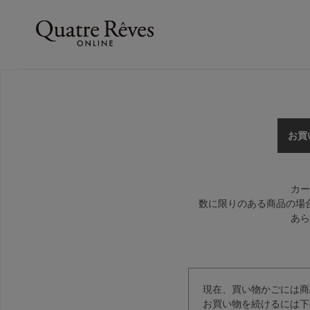
お買
カー
数に限りのある商品の場
あら
現在、買い物かごには商
お買い物を続けるには下