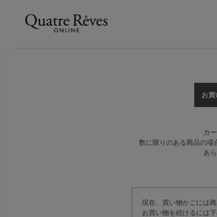
お買
カー
数に限りのある商品の場
あら
現在、買い物かごには商
お買い物を続けるには下