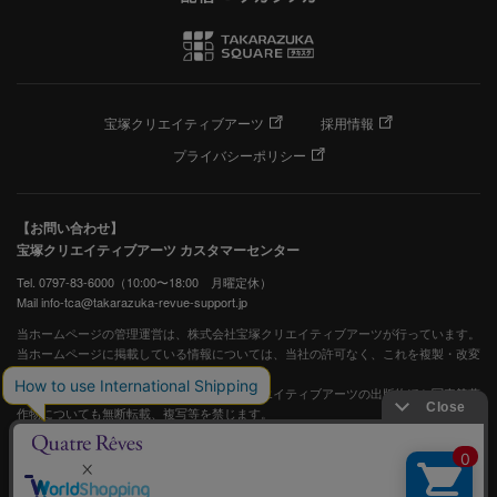
宝塚クリエイティブアーツ
採用情報
プライバシーポリシー
【お問い合わせ】
宝塚クリエイティブアーツ カスタマーセンター
Tel. 0797-83-6000（10:00〜18:00 月曜定休）
Mail info-tca@takarazuka-revue-support.jp
当ホームページの管理運営は、株式会社宝塚クリエイティブアーツが行っています。
当ホームページに掲載している情報については、当社の許可なく、これを複製・改変
することを固く禁止します。
また、阪急電鉄並びに宝塚歌劇団、宝塚クリエイティブアーツの出版物ほか写真等著
作物についても無断転載、複写等を禁じます。
宝塚歌劇公式ホームページ
JASRAC許諾番号：S0507081515