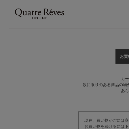
お買
カー
数に限りのある商品の場
あら
現在、買い物かごには商
お買い物を続けるには下