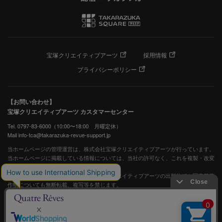
宝塚クリエイティブアーツ
採用情報
プライバシーポリシー
【お問い合わせ】
宝塚クリエイティブアーツ カスタマーセンター
Tel. 0797-83-6000（10:00〜18:00 月曜定休）
Mail info-tca@takarazuka-revue-support.jp
当ホームページの管理運営は、株式会社宝塚クリエイティブアーツが行っています。
当ホームページに掲載している情報については、当社の許可なく、これを複製・改変
することを固く禁止します。
また、阪急電鉄並びに宝塚歌劇団、宝塚クリエイティブアーツの出版物ほか写真等著
作物についても無断転載、複写等を禁じます。
宝塚歌劇公式ホームページ
JASRAC許諾番号：S0507081515