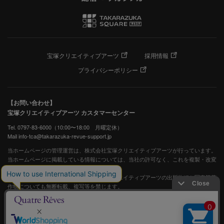
宝塚クリエイティブアーツ
採用情報
プライバシーポリシー
【お問い合わせ】
宝塚クリエイティブアーツ カスタマーセンター
Tel. 0797-83-6000（10:00〜18:00 月曜定休）
Mail info-tca@takarazuka-revue-support.jp
当ホームページの管理運営は、株式会社宝塚クリエイティブアーツが行っています。
当ホームページに掲載している情報については、当社の許可なく、これを複製・改変
することを固く禁止します。
また、阪急電鉄並びに宝塚歌劇団、宝塚クリエイティブアーツの出版物ほか写真等著
作物についても無断転載、複写等を禁じます。
宝塚歌劇公式ホームページ
JASRAC許諾番号：S0507081515