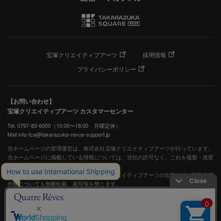
宝塚クリエイティブアーツ
採用情報
プライバシーポリシー
【お問い合わせ】
宝塚クリエイティブアーツ カスタマーセンター
Tel. 0797-83-6000（10:00〜18:00 月曜定休）
Mail info-tca@takarazuka-revue-support.jp
当ホームページの管理運営は、株式会社宝塚クリエイティブアーツが行っています。
当ホームページに掲載している情報については、当社の許可なく、これを複製・改変
することを固く禁止します。
また、阪急電鉄並びに宝塚歌劇団、宝塚クリエイティブアーツの出版物ほか写真等著
作物についても無断転載、複写等を禁じます。
宝塚歌劇公式ホームページ
JASRAC許諾番号：S0507081515