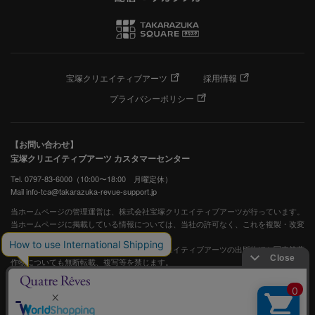
宝塚クリエイティブアーツ
採用情報
プライバシーポリシー
【お問い合わせ】
宝塚クリエイティブアーツ カスタマーセンター
Tel. 0797-83-6000（10:00〜18:00 月曜定休）
Mail info-tca@takarazuka-revue-support.jp
当ホームページの管理運営は、株式会社宝塚クリエイティブアーツが行っています。
当ホームページに掲載している情報については、当社の許可なく、これを複製・改変
することを固く禁止します。
また、阪急電鉄並びに宝塚歌劇団、宝塚クリエイティブアーツの出版物ほか写真等著
作物についても無断転載、複写等を禁じます。
宝塚歌劇公式ホームページ
JASRAC許諾番号：S0507081515