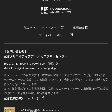
宝塚クリエイティブアーツ
採用情報
プライバシーポリシー
【お問い合わせ】
宝塚クリエイティブアーツ カスタマーセンター
Tel. 0797-83-6000（10:00〜18:00 月曜定休）
Mail info-tca@takarazuka-revue-support.jp
当ホームページの管理運営は、株式会社宝塚クリエイティブアーツが行っています。
当ホームページに掲載している情報については、当社の許可なく、これを複製・改変
することを固く禁止します。
また、阪急電鉄並びに宝塚歌劇団、宝塚クリエイティブアーツの出版物ほか写真等著
作物についても無断転載、複写等を禁じます。
宝塚歌劇公式ホームページ
JASRAC許諾番号：S0507081515