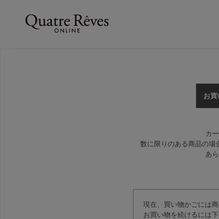
お買
カー
数に限りのある商品の場
あら
現在、買い物かごには商
お買い物を続けるには下