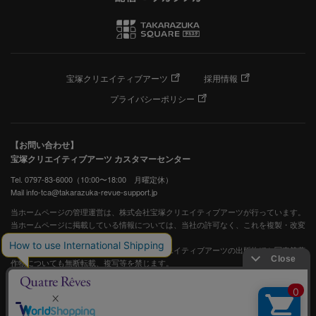
宝塚クリエイティブアーツ
採用情報
プライバシーポリシー
【お問い合わせ】
宝塚クリエイティブアーツ カスタマーセンター
Tel. 0797-83-6000（10:00〜18:00 月曜定休）
Mail info-tca@takarazuka-revue-support.jp
当ホームページの管理運営は、株式会社宝塚クリエイティブアーツが行っています。
当ホームページに掲載している情報については、当社の許可なく、これを複製・改変
することを固く禁止します。
また、阪急電鉄並びに宝塚歌劇団、宝塚クリエイティブアーツの出版物ほか写真等著
作物についても無断転載、複写等を禁じます。
宝塚歌劇公式ホームページ
JASRAC許諾番号：S0507081515