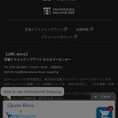
宝塚クリエイティブアーツ
採用情報
プライバシーポリシー
【お問い合わせ】
宝塚クリエイティブアーツ カスタマーセンター
Tel. 0797-83-6000（10:00〜18:00 月曜定休）
Mail info-tca@takarazuka-revue-support.jp
当ホームページの管理運営は、株式会社宝塚クリエイティブアーツが行っています。
当ホームページに掲載している情報については、当社の許可なく、これを複製・改変
することを固く禁止します。
また、阪急電鉄並びに宝塚歌劇団、宝塚クリエイティブアーツの出版物ほか写真等著
作物についても無断転載、複写等を禁じます。
宝塚歌劇公式ホームページ
JASRAC許諾番号：S0507081515