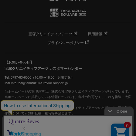
宝塚クリエイティブアーツ
採用情報
プライバシーポリシー
【お問い合わせ】
宝塚クリエイティブアーツ カスタマーセンター
Tel. 0797-83-6000（10:00〜18:00 月曜定休）
Mail info-tca@takarazuka-revue-support.jp
当ホームページの管理運営は、株式会社宝塚クリエイティブアーツが行っています。
当ホームページに掲載している情報については、当社の許可なく、これを複製・改変
することを固く禁止します。
また、阪急電鉄並びに宝塚歌劇団、宝塚クリエイティブアーツの出版物ほか写真等著
作物についても無断転載、複写等を禁じます。
宝塚歌劇公式ホームページ
JASRAC許諾番号：S0507081515