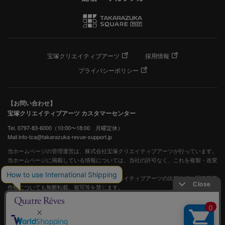
宝塚クリエイティブアーツ
採用情報
プライバシーポリシー
【お問い合わせ】
宝塚クリエイティブアーツ カスタマーセンター
Tel. 0797-83-6000（10:00〜18:00 月曜定休）
Mail info-tca@takarazuka-revue-support.jp
当ホームページの管理運営は、株式会社宝塚クリエイティブアーツが行っています。
当ホームページに掲載している情報については、当社の許可なく、これを複製・改変
することを固く禁止します。
また、阪急電鉄並びに宝塚歌劇団、宝塚クリエイティブアーツの出版物ほか写真等著
作物についても無断転載、複写等を禁じます。
宝塚歌劇公式ホームページ
JASRAC許諾番号：S0507081515