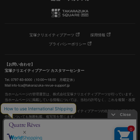
宝塚クリエイティブアーツ
採用情報
プライバシーポリシー
【お問い合わせ】
宝塚クリエイティブアーツ カスタマーセンター
Tel. 0797-83-6000（10:00〜18:00 月曜定休）
Mail info-tca@takarazuka-revue-support.jp
当ホームページの管理運営は、株式会社宝塚クリエイティブアーツが行っています。
当ホームページに掲載している情報については、当社の許可なく、これを複製・改変
することを固く禁止します。
また、阪急電鉄並びに宝塚歌劇団、宝塚クリエイティブアーツの出版物ほか写真等著
作物についても無断転載、複写等を禁じます。
宝塚歌劇公式ホームページ
JASRAC許諾番号：S0507081515