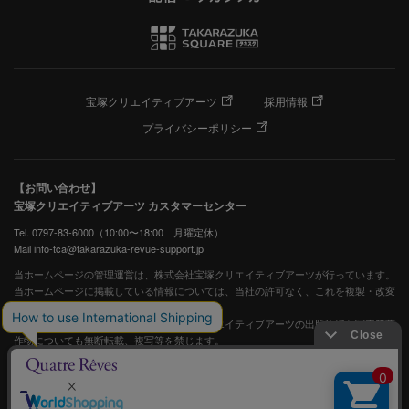
宝塚クリエイティブアーツ
採用情報
プライバシーポリシー
【お問い合わせ】
宝塚クリエイティブアーツ カスタマーセンター
Tel. 0797-83-6000（10:00〜18:00 月曜定休）
Mail info-tca@takarazuka-revue-support.jp
当ホームページの管理運営は、株式会社宝塚クリエイティブアーツが行っています。
当ホームページに掲載している情報については、当社の許可なく、これを複製・改変
することを固く禁止します。
また、阪急電鉄並びに宝塚歌劇団、宝塚クリエイティブアーツの出版物ほか写真等著
作物についても無断転載、複写等を禁じます。
宝塚歌劇公式ホームページ
JASRAC許諾番号：S0507081515