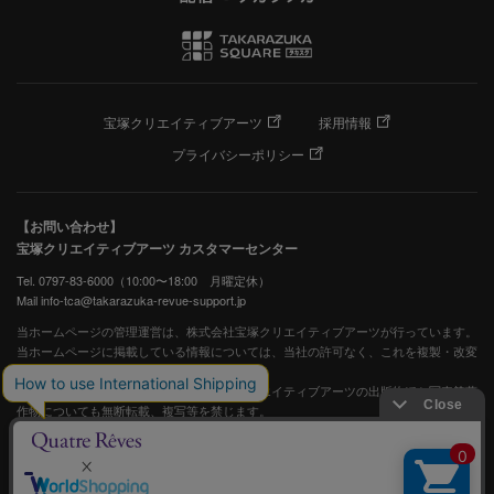
宝塚クリエイティブアーツ
採用情報
プライバシーポリシー
【お問い合わせ】
宝塚クリエイティブアーツ カスタマーセンター
Tel. 0797-83-6000（10:00〜18:00 月曜定休）
Mail info-tca@takarazuka-revue-support.jp
当ホームページの管理運営は、株式会社宝塚クリエイティブアーツが行っています。
当ホームページに掲載している情報については、当社の許可なく、これを複製・改変
することを固く禁止します。
また、阪急電鉄並びに宝塚歌劇団、宝塚クリエイティブアーツの出版物ほか写真等著
作物についても無断転載、複写等を禁じます。
宝塚歌劇公式ホームページ
JASRAC許諾番号：S0507081515