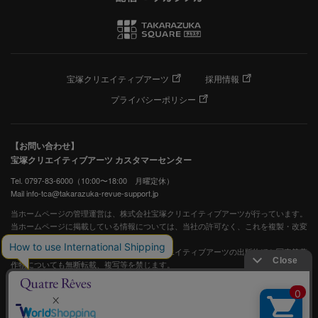
宝塚クリエイティブアーツ
採用情報
プライバシーポリシー
【お問い合わせ】
宝塚クリエイティブアーツ カスタマーセンター
Tel. 0797-83-6000（10:00〜18:00 月曜定休）
Mail info-tca@takarazuka-revue-support.jp
当ホームページの管理運営は、株式会社宝塚クリエイティブアーツが行っています。
当ホームページに掲載している情報については、当社の許可なく、これを複製・改変
することを固く禁止します。
また、阪急電鉄並びに宝塚歌劇団、宝塚クリエイティブアーツの出版物ほか写真等著
作物についても無断転載、複写等を禁じます。
宝塚歌劇公式ホームページ
JASRAC許諾番号：S0507081515