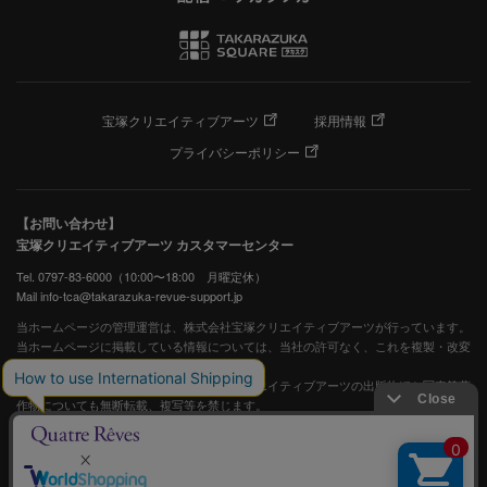
宝塚クリエイティブアーツ
採用情報
プライバシーポリシー
【お問い合わせ】
宝塚クリエイティブアーツ カスタマーセンター
Tel. 0797-83-6000（10:00〜18:00 月曜定休）
Mail info-tca@takarazuka-revue-support.jp
当ホームページの管理運営は、株式会社宝塚クリエイティブアーツが行っています。
当ホームページに掲載している情報については、当社の許可なく、これを複製・改変
することを固く禁止します。
また、阪急電鉄並びに宝塚歌劇団、宝塚クリエイティブアーツの出版物ほか写真等著
作物についても無断転載、複写等を禁じます。
宝塚歌劇公式ホームページ
JASRAC許諾番号：S0507081515