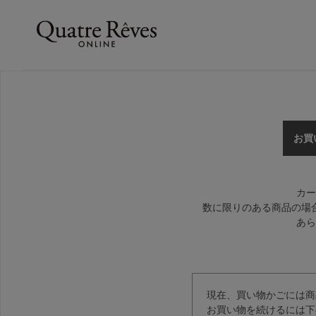
お買
カー
数に限りのある商品の場
あら
現在、買い物かごには商
お買い物を続けるには下