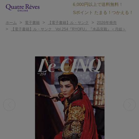
6,000円以上で送料無料！
Sポイント たまる！つかえる！
>
>
>
ホーム
電子書籍
【電子書籍】ル・サンク
2026年発売
>
【電子書籍】ル・サンク Vol.254『RYOFU』『水晶宮殿』＜月組＞