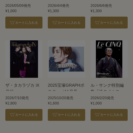
『水晶宮殿』＜月
『RYOFU』『水晶
『RYOFU』『水晶
2026/05/09発売
2026/4/4発売
2026/6/6発売
¥1,000
¥1,300
¥1,300
組＞
宮殿』＜月組＞
宮殿』＜月組＞
カートに入れる
カートに入れる
カートに入れる
ザ・タカラヅカ Ⅸ
2025宝塚GRAPHポ
ル・サンク特別編
月組
スター（11月号）
集『侍タイムスリ
鳳月杏A
ッパー』＜月組＞
2026/7/10発売
2025/10/20発売
2026/2/20発売
¥2,800
¥1,600
¥1,000
カートに入れる
カートに入れる
カートに入れる