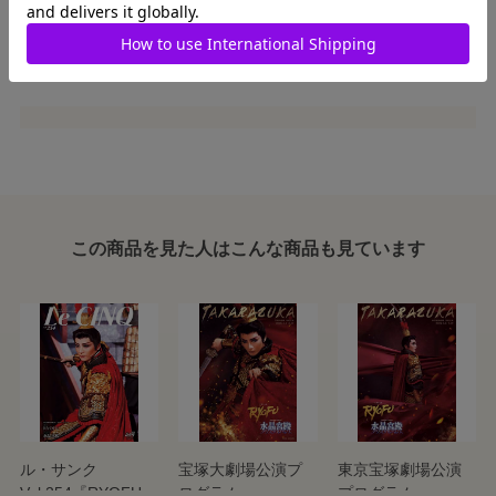
詳しくは
〈電子書籍のご利用方法について〉
をご確認くだ
さい。
この商品を見た人はこんな商品も見ています
ル・サンク
宝塚大劇場公演プ
東京宝塚劇場公演
Vol.254『RYOFU』
ログラム
プログラム