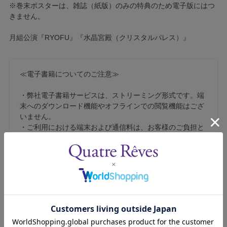
※巻末ポスターは、雑誌（紙版）のみの特典のため電子版にはつ
きません。
月組公演『RYOFU』『水晶宮殿（クリスタルパレス）』
≪電子書籍についてのご注意≫
・弊社電子書籍サービスは、ストリーミング形式です。端
末へのダウンロード機能やオフラインでの閲覧機能はござ
いません。
・ご利用における端末および通信料は、お客様のご負担と
なります。
・従量課金ではないインターネット接続やWi-Fi環境でのご
利用をおすすめいたします。
・
ebooksタカラヅカ サンプルページ
から、ご利用の端末
で閲覧できるかを必ずご確認ください。
・紙版と内容が一部異なる場合がございます。
・決済完了後、キャンセルをすることはできません。お間
違いの無いようにお買い求めください。