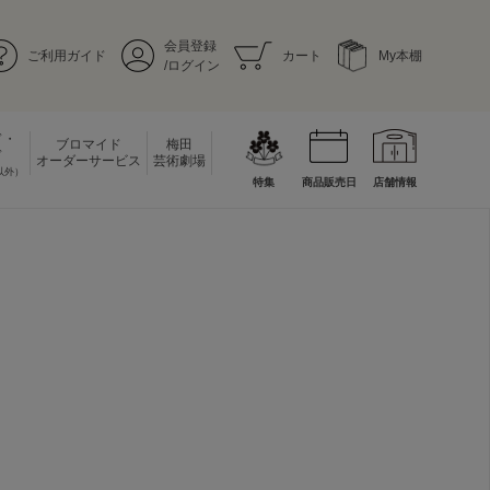
会員登録
ご利用ガイド
カート
My本棚
/ログイン
ド・
ブロマイド
梅田
ド
オーダーサービス
芸術劇場
以外）
特集
商品販売日
店舗情報