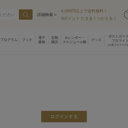
6,000円以上で送料無料！
詳細検索 >
Sポイント たまる！つかえる！
ポストカー
電子
定期
カレンダー・
演プログラム
ブック
グッズ
ブロマイ
書籍
購読
スケジュール帳
（公演ブロマイド