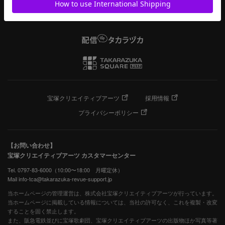
宝塚クリエイティブアーツ
採用情報
プライバシーポリシー
【お問い合わせ】
宝塚クリエイティブアーツ カスタマーセンター
Tel. 0797-83-6000（10:00〜18:00 月曜定休）
Mail info-tca@takarazuka-revue-support.jp
当ホームページの管理運営は、株式会社宝塚クリエイティブアーツが行っています。
当ホームページに掲載している情報については、当社の許可なく、これを複製・改変
することを固く禁止します。
また、阪急電鉄並びに宝塚歌劇団、宝塚クリエイティブアーツの出版物ほか写真等著