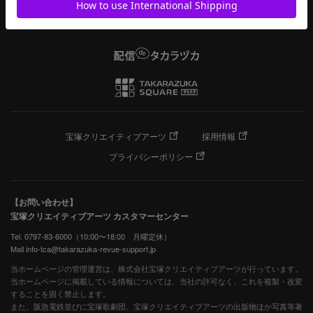
宝塚クリエイティブアーツ
採用情報
プライバシーポリシー
【お問い合わせ】
宝塚クリエイティブアーツ カスタマーセンター
Tel. 0797-83-6000（10:00〜18:00 月曜定休）
Mail info-tca@takarazuka-revue-support.jp
当ホームページの管理運営は、株式会社宝塚クリエイティブアーツが行っています。
当ホームページに掲載している情報については、当社の許可なく、これを複製・改変
することを固く禁止します。
また、阪急電鉄並びに宝塚歌劇団、宝塚クリエイティブアーツの出版物ほか写真等著