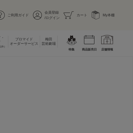
会員登録
ご利用ガイド
カート
My本棚
/ログイン
ド・
ブロマイド
梅田
ド
オーダーサービス
芸術劇場
以外）
特集
商品販売日
店舗情報