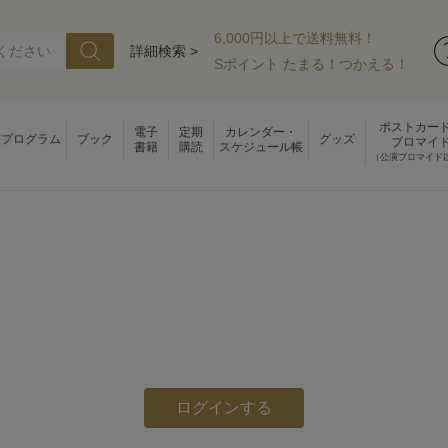
6,000円以上で送料無料！
詳細検索 >
Sポイント たまる！つかえる！
ポストカー
電子
定期
カレンダー・
演プログラム
ブック
グッズ
ブロマイ
書籍
購読
スケジュール帳
（公演ブロマイド