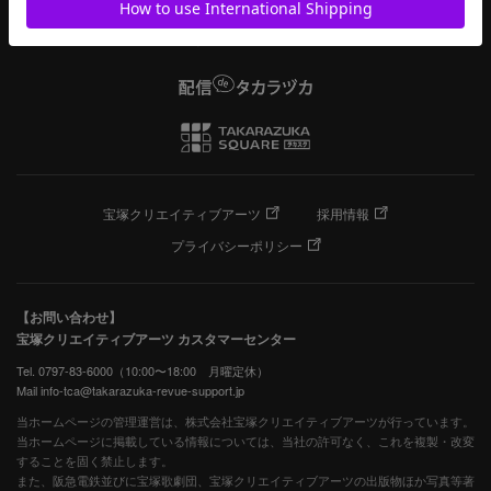
宝塚クリエイティブアーツ
採用情報
プライバシーポリシー
【お問い合わせ】
宝塚クリエイティブアーツ カスタマーセンター
Tel. 0797-83-6000（10:00〜18:00 月曜定休）
Mail info-tca@takarazuka-revue-support.jp
当ホームページの管理運営は、株式会社宝塚クリエイティブアーツが行っています。
当ホームページに掲載している情報については、当社の許可なく、これを複製・改変
することを固く禁止します。
また、阪急電鉄並びに宝塚歌劇団、宝塚クリエイティブアーツの出版物ほか写真等著