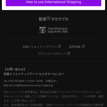
宝塚クリエイティブアーツ
採用情報
プライバシーポリシー
【お問い合わせ】
宝塚クリエイティブアーツ カスタマーセンター
Tel. 0797-83-6000（10:00〜18:00 月曜定休）
Mail info-tca@takarazuka-revue-support.jp
当ホームページの管理運営は、株式会社宝塚クリエイティブアーツが行っています。
当ホームページに掲載している情報については、当社の許可なく、これを複製・改変
することを固く禁止します。
また、阪急電鉄並びに宝塚歌劇団、宝塚クリエイティブアーツの出版物ほか写真等著