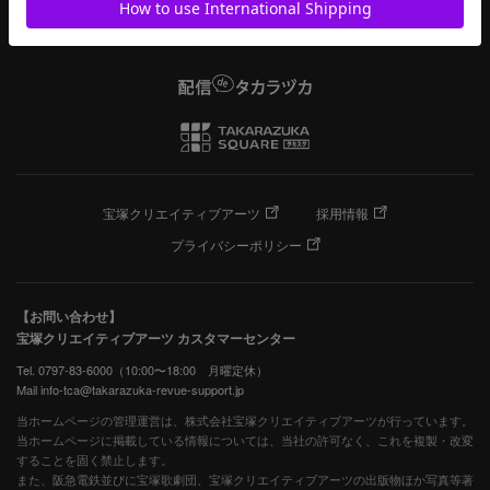
宝塚クリエイティブアーツ
採用情報
プライバシーポリシー
【お問い合わせ】
宝塚クリエイティブアーツ カスタマーセンター
Tel. 0797-83-6000（10:00〜18:00 月曜定休）
Mail info-tca@takarazuka-revue-support.jp
当ホームページの管理運営は、株式会社宝塚クリエイティブアーツが行っています。
当ホームページに掲載している情報については、当社の許可なく、これを複製・改変
することを固く禁止します。
また、阪急電鉄並びに宝塚歌劇団、宝塚クリエイティブアーツの出版物ほか写真等著