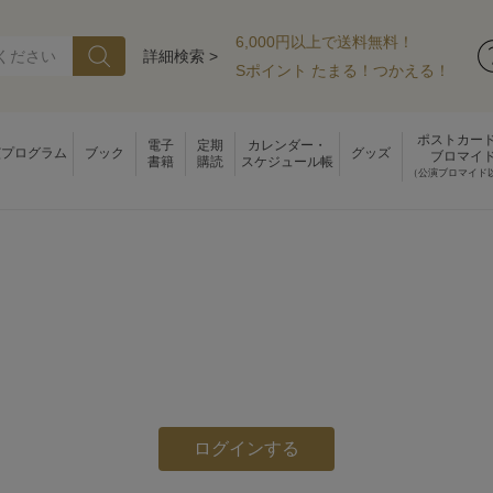
6,000円以上で送料無料！
詳細検索 >
Sポイント たまる！つかえる！
ポストカー
電子
定期
カレンダー・
演プログラム
ブック
グッズ
ブロマイ
書籍
購読
スケジュール帳
（公演ブロマイド