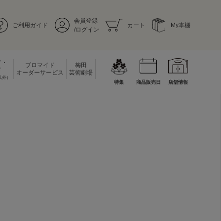
会員登録
ご利用ガイド
カート
My本棚
/ログイン
ド・
ブロマイド
梅田
ド
オーダーサービス
芸術劇場
以外）
特集
商品販売日
店舗情報