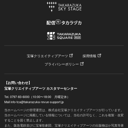
宝塚クリエイティブアーツ
採用情報
プライバシーポリシー
【お問い合わせ】
宝塚クリエイティブアーツ カスタマーセンター
Tel. 0797-83-6000（10:00〜18:00 月曜定休）
Mail info-tca@takarazuka-revue-support.jp
当ホームページの管理運営は、株式会社宝塚クリエイティブアーツが行っています。
当ホームページに掲載している情報については、当社の許可なく、これを複製・改変
することを固く禁止します。
また、阪急電鉄並びに宝塚歌劇団、宝塚クリエイティブアーツの出版物ほか写真等著