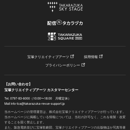
宝塚クリエイティブアーツ
採用情報
プライバシーポリシー
【お問い合わせ】
宝塚クリエイティブアーツ カスタマーセンター
Tel. 0797-83-6000（10:00〜18:00 月曜定休）
Mail info-tca@takarazuka-revue-support.jp
当ホームページの管理運営は、株式会社宝塚クリエイティブアーツが行っています。
当ホームページに掲載している情報については、当社の許可なく、これを複製・改変
することを固く禁止します。
また、阪急電鉄並びに宝塚歌劇団、宝塚クリエイティブアーツの出版物ほか写真等著