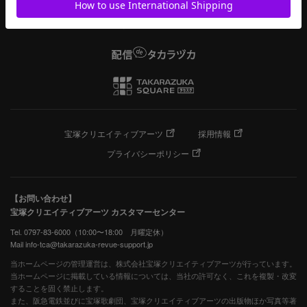
宝塚クリエイティブアーツ
採用情報
プライバシーポリシー
【お問い合わせ】
宝塚クリエイティブアーツ カスタマーセンター
Tel. 0797-83-6000（10:00〜18:00 月曜定休）
Mail info-tca@takarazuka-revue-support.jp
当ホームページの管理運営は、株式会社宝塚クリエイティブアーツが行っています。
当ホームページに掲載している情報については、当社の許可なく、これを複製・改変
することを固く禁止します。
また、阪急電鉄並びに宝塚歌劇団、宝塚クリエイティブアーツの出版物ほか写真等著