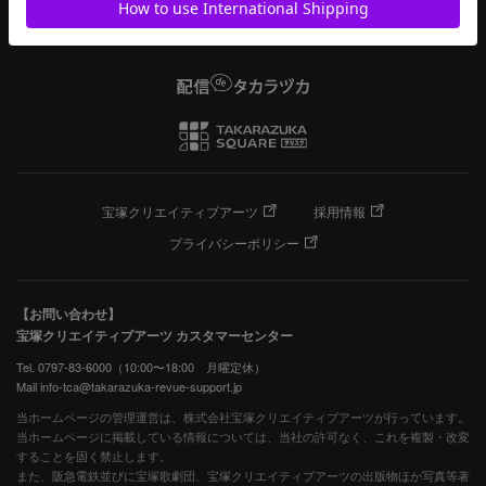
宝塚クリエイティブアーツ
採用情報
プライバシーポリシー
【お問い合わせ】
宝塚クリエイティブアーツ カスタマーセンター
Tel. 0797-83-6000（10:00〜18:00 月曜定休）
Mail info-tca@takarazuka-revue-support.jp
当ホームページの管理運営は、株式会社宝塚クリエイティブアーツが行っています。
当ホームページに掲載している情報については、当社の許可なく、これを複製・改変
することを固く禁止します。
また、阪急電鉄並びに宝塚歌劇団、宝塚クリエイティブアーツの出版物ほか写真等著