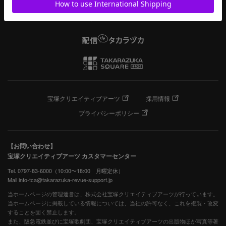
宝塚クリエイティブアーツ
採用情報
プライバシーポリシー
【お問い合わせ】
宝塚クリエイティブアーツ カスタマーセンター
Tel. 0797-83-6000（10:00〜18:00 月曜定休）
Mail info-tca@takarazuka-revue-support.jp
当ホームページの管理運営は、株式会社宝塚クリエイティブアーツが行っています。
当ホームページに掲載している情報については、当社の許可なく、これを複製・改変
することを固く禁止します。
また、阪急電鉄並びに宝塚歌劇団、宝塚クリエイティブアーツの出版物ほか写真等著