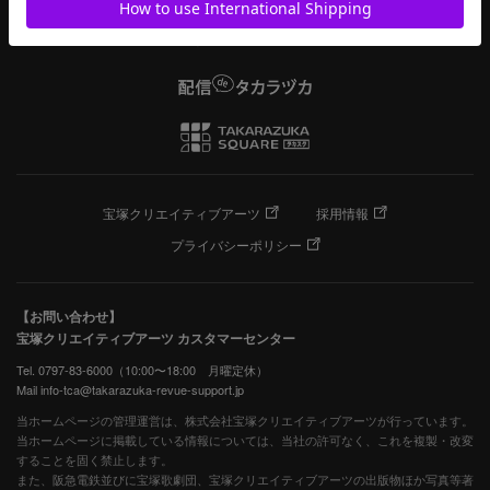
宝塚クリエイティブアーツ
採用情報
プライバシーポリシー
【お問い合わせ】
宝塚クリエイティブアーツ カスタマーセンター
Tel. 0797-83-6000（10:00〜18:00 月曜定休）
Mail info-tca@takarazuka-revue-support.jp
当ホームページの管理運営は、株式会社宝塚クリエイティブアーツが行っています。
当ホームページに掲載している情報については、当社の許可なく、これを複製・改変
することを固く禁止します。
また、阪急電鉄並びに宝塚歌劇団、宝塚クリエイティブアーツの出版物ほか写真等著