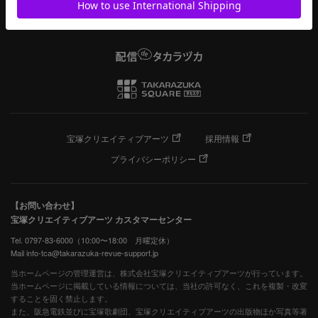
宝塚クリエイティブアーツ
採用情報
プライバシーポリシー
【お問い合わせ】
宝塚クリエイティブアーツ カスタマーセンター
Tel. 0797-83-6000（10:00〜18:00 月曜定休）
Mail info-tca@takarazuka-revue-support.jp
当ホームページの管理運営は、株式会社宝塚クリエイティブアーツが行っています。
当ホームページに掲載している情報については、当社の許可なく、これを複製・改変
することを固く禁止します。
また、阪急電鉄並びに宝塚歌劇団、宝塚クリエイティブアーツの出版物ほか写真等著