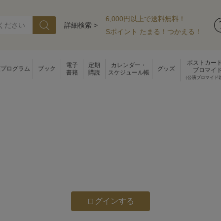
6,000円以上で送料無料！
詳細検索 >
Sポイント たまる！つかえる！
ポストカー
電子
定期
カレンダー・
演プログラム
ブック
グッズ
ブロマイ
書籍
購読
スケジュール帳
（公演ブロマイド