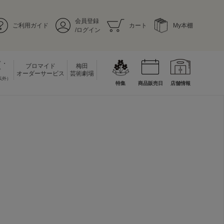
会員登録
ご利用ガイド
カート
My本棚
/ログイン
ド・
ブロマイド
梅田
ド
オーダーサービス
芸術劇場
以外）
特集
商品販売日
店舗情報