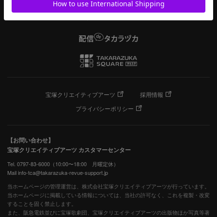
宝塚クリエイティブアーツ
採用情報
プライバシーポリシー
【お問い合わせ】
宝塚クリエイティブアーツ カスタマーセンター
Tel. 0797-83-6000（10:00〜18:00 月曜定休）
Mail info-tca@takarazuka-revue-support.jp
当ホームページの管理運営は、株式会社宝塚クリエイティブアーツが行っています。
当ホームページに掲載している情報については、当社の許可なく、これを複製・改変
することを固く禁止します。
また、阪急電鉄並びに宝塚歌劇団、宝塚クリエイティブアーツの出版物ほか写真等著