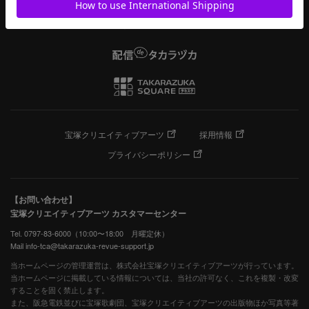
宝塚クリエイティブアーツ
採用情報
プライバシーポリシー
【お問い合わせ】
宝塚クリエイティブアーツ カスタマーセンター
Tel. 0797-83-6000（10:00〜18:00 月曜定休）
Mail info-tca@takarazuka-revue-support.jp
当ホームページの管理運営は、株式会社宝塚クリエイティブアーツが行っています。
当ホームページに掲載している情報については、当社の許可なく、これを複製・改変
することを固く禁止します。
また、阪急電鉄並びに宝塚歌劇団、宝塚クリエイティブアーツの出版物ほか写真等著