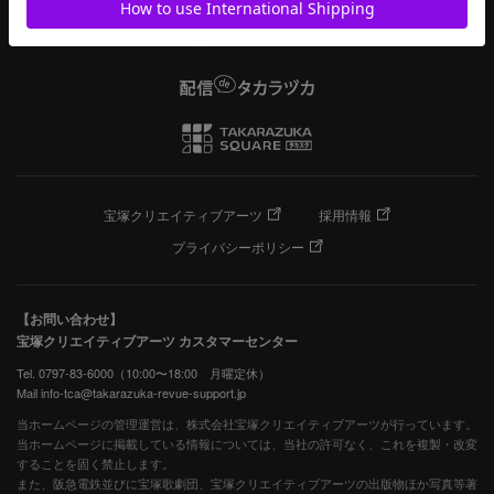
宝塚クリエイティブアーツ
採用情報
プライバシーポリシー
【お問い合わせ】
宝塚クリエイティブアーツ カスタマーセンター
Tel. 0797-83-6000（10:00〜18:00 月曜定休）
Mail info-tca@takarazuka-revue-support.jp
当ホームページの管理運営は、株式会社宝塚クリエイティブアーツが行っています。
当ホームページに掲載している情報については、当社の許可なく、これを複製・改変
することを固く禁止します。
また、阪急電鉄並びに宝塚歌劇団、宝塚クリエイティブアーツの出版物ほか写真等著