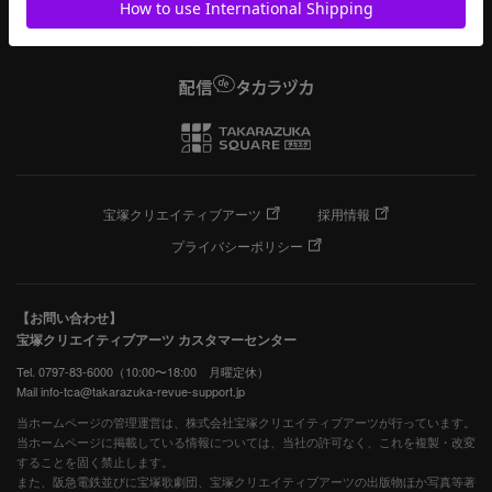
宝塚クリエイティブアーツ
採用情報
プライバシーポリシー
【お問い合わせ】
宝塚クリエイティブアーツ カスタマーセンター
Tel. 0797-83-6000（10:00〜18:00 月曜定休）
Mail info-tca@takarazuka-revue-support.jp
当ホームページの管理運営は、株式会社宝塚クリエイティブアーツが行っています。
当ホームページに掲載している情報については、当社の許可なく、これを複製・改変
することを固く禁止します。
また、阪急電鉄並びに宝塚歌劇団、宝塚クリエイティブアーツの出版物ほか写真等著